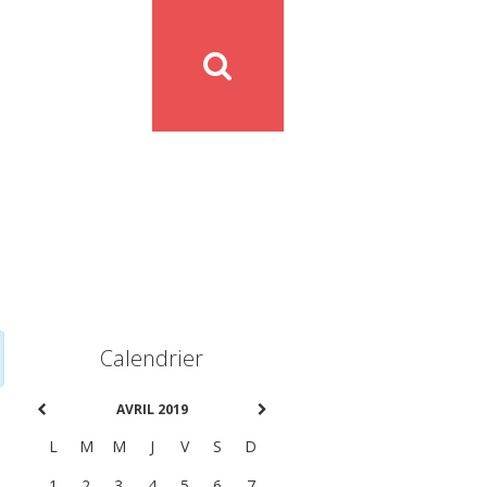
Calendrier
AVRIL 2019
L
M
M
J
V
S
D
1
2
3
4
5
6
7