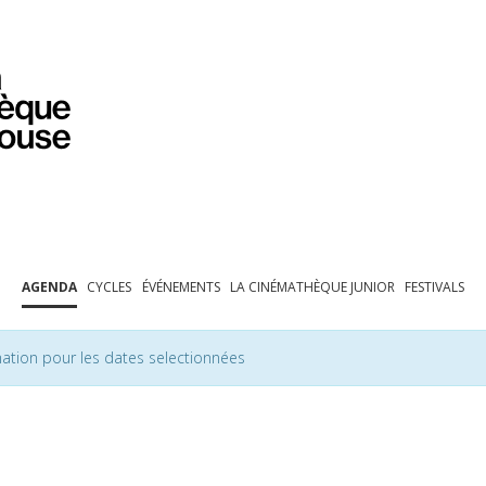
PROGRAMMATION
EXPOSITIONS
COLLECTIONS
COLLECTIONS EN LIGNE
BIBLIOTHÈQUE
ÉDUCATION
ESPACE PRO
AGENDA
CYCLES
ÉVÉNEMENTS
LA CINÉMATHÈQUE JUNIOR
FESTIVALS
ation pour les dates selectionnées