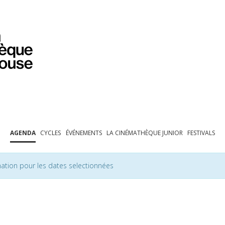
PROGRAMMATION
EXPOSITIONS
COLLECTIONS
COLLECTIONS EN LIGNE
BIBLIOTHÈQUE
ÉDUCATION
ESPACE PRO
AGENDA
CYCLES
ÉVÉNEMENTS
LA CINÉMATHÈQUE JUNIOR
FESTIVALS
ation pour les dates selectionnées