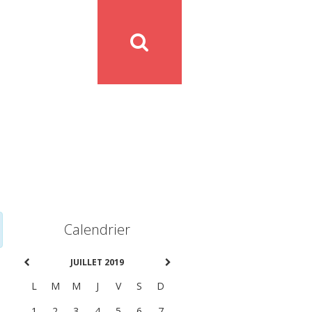
Calendrier
JUILLET 2019
L
M
M
J
V
S
D
1
2
3
4
5
6
7