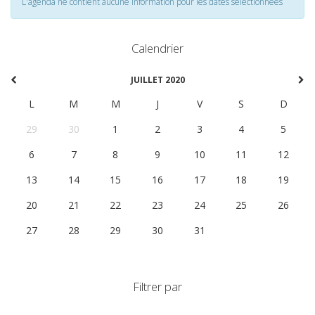
L'agenda ne contient aucune information pour les dates selectionnées
Calendrier
JUILLET 2020
L
M
M
J
V
S
D
29
30
1
2
3
4
5
6
7
8
9
10
11
12
13
14
15
16
17
18
19
20
21
22
23
24
25
26
27
28
29
30
31
1
2
Filtrer par