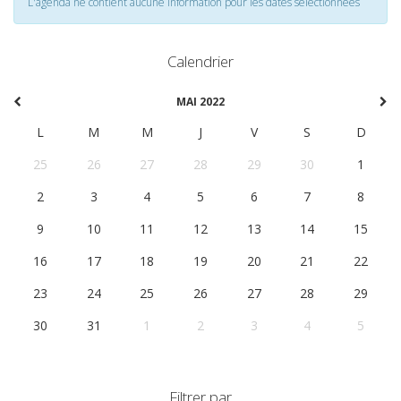
L'agenda ne contient aucune information pour les dates selectionnées
Calendrier
MAI 2022
L
M
M
J
V
S
D
25
26
27
28
29
30
1
2
3
4
5
6
7
8
9
10
11
12
13
14
15
16
17
18
19
20
21
22
23
24
25
26
27
28
29
30
31
1
2
3
4
5
Filtrer par