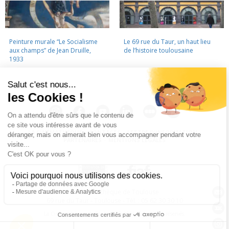
Peinture murale “Le Socialisme
Le 69 rue du Taur, un haut lieu
aux champs” de Jean Druille,
de l’histoire toulousaine
1933
LA CINÉMATHÈQUE
·
CONTACTS
·
LETTRE D'INFORMATION
·
PARTENAIRES
·
MENTIONS LÉGALES
La Cinémathèque de Toulouse
69 rue du Taur - Toulouse - Tél. : 05 62 30 30 10
La Cinémathèque de Toulouse © 2015. Tous droits réservés.