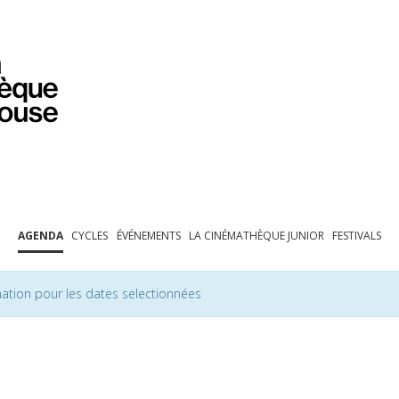
PROGRAMMATION
EXPOSITIONS
COLLECTIONS
COLLECTIONS EN LIGNE
BIBLIOTHÈQUE
ÉDUCATION
ESPACE PRO
AGENDA
CYCLES
ÉVÉNEMENTS
LA CINÉMATHÈQUE JUNIOR
FESTIVALS
ation pour les dates selectionnées