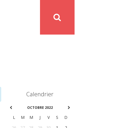
Calendrier
OCTOBRE 2022
L
M
M
J
V
S
D
26
27
28
29
30
1
2