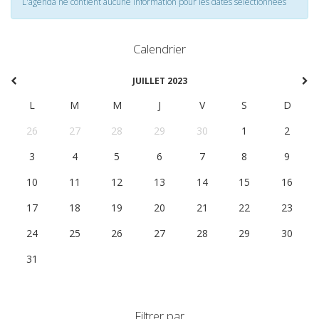
L'agenda ne contient aucune information pour les dates selectionnées
Calendrier
JUILLET 2023
L
M
M
J
V
S
D
26
27
28
29
30
1
2
3
4
5
6
7
8
9
10
11
12
13
14
15
16
17
18
19
20
21
22
23
24
25
26
27
28
29
30
31
1
2
3
4
5
6
Filtrer par