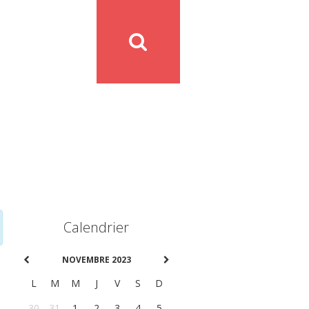
Calendrier
NOVEMBRE 2023
L
M
M
J
V
S
D
30
31
1
2
3
4
5