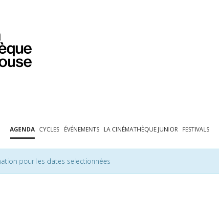
PROGRAMMATION
EXPOSITIONS
COLLECTIONS
COLLECTIONS EN LIGNE
BIBLIOTHÈQUE
ÉDUCATION
ESPACE PRO
AGENDA
CYCLES
ÉVÉNEMENTS
LA CINÉMATHÈQUE JUNIOR
FESTIVALS
ation pour les dates selectionnées