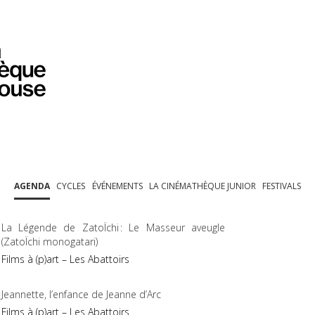
PROGRAMMATION
EXPOSITIONS
COLLECTIONS
COLLECTIONS EN LIGNE
BIBLIOTHÈQUE
ÉDUCATION
ESPACE PRO
AGENDA
CYCLES
ÉVÉNEMENTS
LA CINÉMATHÈQUE JUNIOR
FESTIVALS
La Légende de ZatoÏchi : Le Masseur aveugle
(ZatoÏchi monogatari)
Films à (p)art – Les Abattoirs
Jeannette, l’enfance de Jeanne d’Arc
Films à (p)art – Les Abattoirs