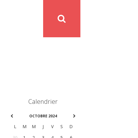
Calendrier
OCTOBRE 2024
L
M
M
J
V
S
D
30
1
2
3
4
5
6