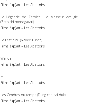
Films à (p)art – Les Abattoirs
La Légende de ZatoÏchi : Le Masseur aveugle
(ZatoÏchi monogatari)
Films à (p)art – Les Abattoirs
Le Festin nu (Naked Lunch)
Films à (p)art – Les Abattoirs
Wanda
Films à (p)art – Les Abattoirs
M
Films à (p)art – Les Abattoirs
Les Cendres du temps (Dung che sai duk)
Films à (p)art – Les Abattoirs