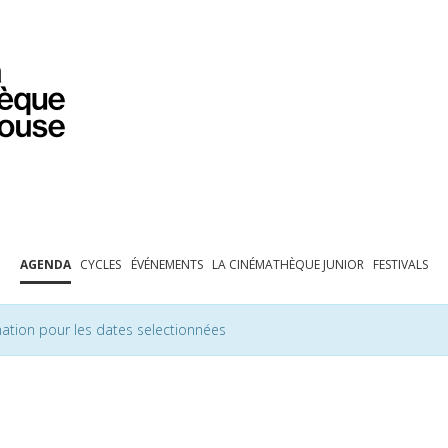
PROGRAMMATION
EXPOSITIONS
COLLECTIONS
COLLECTIONS EN LIGNE
BIBLIOTHÈQUE
ÉDUCATION
ESPACE PRO
AGENDA
CYCLES
ÉVÉNEMENTS
LA CINÉMATHÈQUE JUNIOR
FESTIVALS
ation pour les dates selectionnées