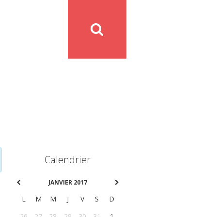
Calendrier
JANVIER 2017
L
M
M
J
V
S
D
26
27
28
29
30
31
1