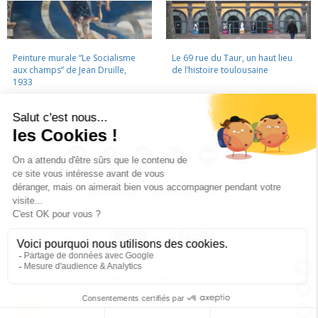
Peinture murale “Le Socialisme
Le 69 rue du Taur, un haut lieu
aux champs” de Jean Druille,
de l’histoire toulousaine
1933
LA CINÉMATHÈQUE
·
CONTACTS
·
LETTRE D'INFORMATION
·
PARTENAIRES
·
MENTIONS LÉGALES
La Cinémathèque de Toulouse
69 rue du Taur - Toulouse - Tél. : 05 62 30 30 10
La Cinémathèque de Toulouse © 2015. Tous droits réservés.