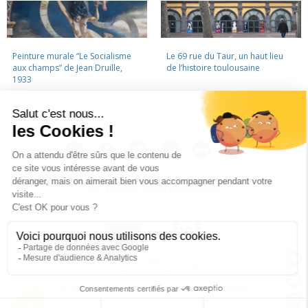
Peinture murale “Le Socialisme
Le 69 rue du Taur, un haut lieu
aux champs” de Jean Druille,
de l’histoire toulousaine
1933
LA CINÉMATHÈQUE
·
CONTACTS
·
LETTRE D'INFORMATION
·
PARTENAIRES
·
MENTIONS LÉGALES
La Cinémathèque de Toulouse
69 rue du Taur - Toulouse - Tél. : 05 62 30 30 10
La Cinémathèque de Toulouse © 2015. Tous droits réservés.