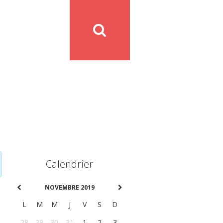
Calendrier
NOVEMBRE 2019
L
M
M
J
V
S
D
28
29
30
31
1
2
3