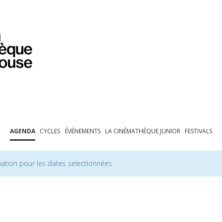
PROGRAMMATION
EXPOSITIONS
COLLECTIONS
COLLECTIONS EN LIGNE
BIBLIOTHÈQUE
ÉDUCATION
ESPACE PRO
AGENDA
CYCLES
ÉVÉNEMENTS
LA CINÉMATHÈQUE JUNIOR
FESTIVALS
ation pour les dates selectionnées