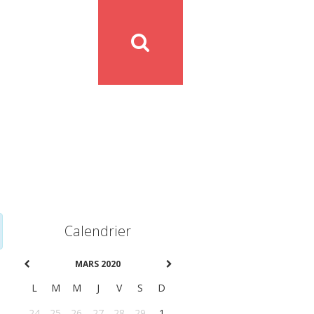
Calendrier
MARS 2020
L
M
M
J
V
S
D
24
25
26
27
28
29
1