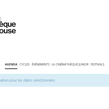
PROGRAMMATION
EXPOSITIONS
COLLECTIONS
COLLECTIONS EN LIGNE
BIBLIOTHÈQUE
ÉDUCATION
ESPACE PRO
AGENDA
CYCLES
ÉVÉNEMENTS
LA CINÉMATHÈQUE JUNIOR
FESTIVALS
ation pour les dates selectionnées