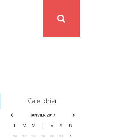
Calendrier
JANVIER 2017
L
M
M
J
V
S
D
26
27
28
29
30
31
1