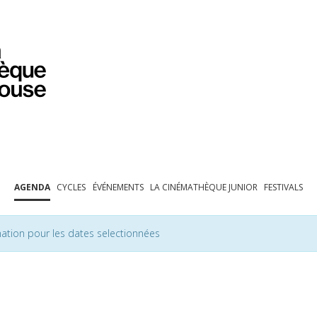
PROGRAMMATION
EXPOSITIONS
COLLECTIONS
COLLECTIONS EN LIGNE
BIBLIOTHÈQUE
ÉDUCATION
ESPACE PRO
AGENDA
CYCLES
ÉVÉNEMENTS
LA CINÉMATHÈQUE JUNIOR
FESTIVALS
ation pour les dates selectionnées