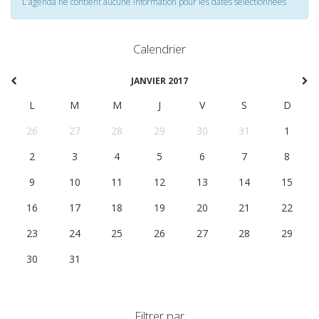
L'agenda ne contient aucune information pour les dates selectionnées
Calendrier
JANVIER 2017
L
M
M
J
V
S
D
26
27
28
29
30
31
1
2
3
4
5
6
7
8
9
10
11
12
13
14
15
16
17
18
19
20
21
22
23
24
25
26
27
28
29
30
31
1
2
3
4
5
Filtrer par