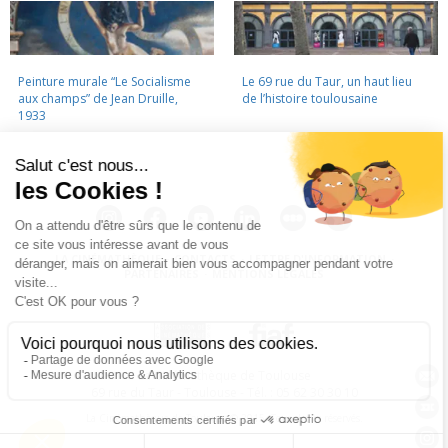
Peinture murale “Le Socialisme
Le 69 rue du Taur, un haut lieu
aux champs” de Jean Druille,
de l’histoire toulousaine
1933
LA CINÉMATHÈQUE
·
CONTACTS
·
LETTRE D'INFORMATION
·
PARTENAIRES
·
MENTIONS LÉGALES
La Cinémathèque de Toulouse
69 rue du Taur - Toulouse - Tél. : 05 62 30 30 10
La Cinémathèque de Toulouse © 2015. Tous droits réservés.