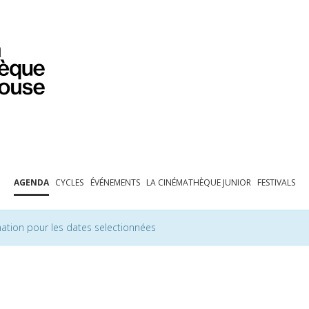
PROGRAMMATION
EXPOSITIONS
COLLECTIONS
COLLECTIONS EN LIGNE
BIBLIOTHÈQUE
ÉDUCATION
ESPACE PRO
AGENDA
CYCLES
ÉVÉNEMENTS
LA CINÉMATHÈQUE JUNIOR
FESTIVALS
ation pour les dates selectionnées