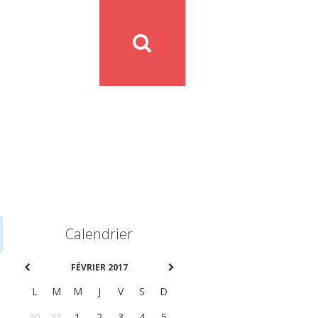
Calendrier
FÉVRIER 2017
L
M
M
J
V
S
D
30
31
1
2
3
4
5