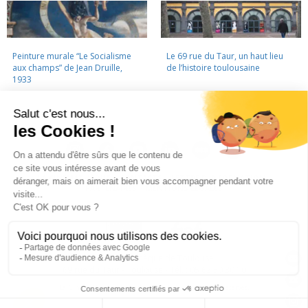
Peinture murale “Le Socialisme
Le 69 rue du Taur, un haut lieu
aux champs” de Jean Druille,
de l’histoire toulousaine
1933
LA CINÉMATHÈQUE
·
CONTACTS
·
LETTRE D'INFORMATION
·
PARTENAIRES
·
MENTIONS LÉGALES
La Cinémathèque de Toulouse
69 rue du Taur - Toulouse - Tél. : 05 62 30 30 10
La Cinémathèque de Toulouse © 2015. Tous droits réservés.