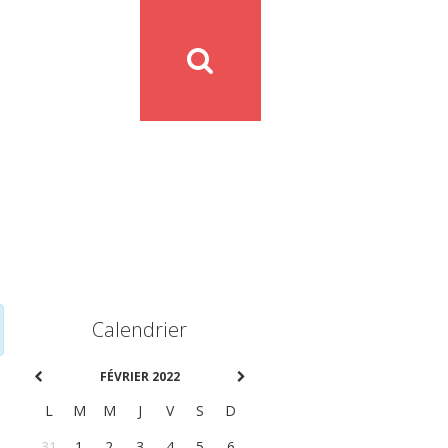
Calendrier
FÉVRIER 2022
L
M
M
J
V
S
D
31
1
2
3
4
5
6