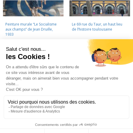
Peinture murale “Le Socialisme
Le 69 rue du Taur, un haut lieu
aux champs” de Jean Druille,
de l’histoire toulousaine
1933
LA CINÉMATHÈQUE
·
CONTACTS
·
LETTRE D'INFORMATION
·
PARTENAIRES
·
MENTIONS LÉGALES
La Cinémathèque de Toulouse
69 rue du Taur - Toulouse - Tél. : 05 62 30 30 10
La Cinémathèque de Toulouse © 2015. Tous droits réservés.