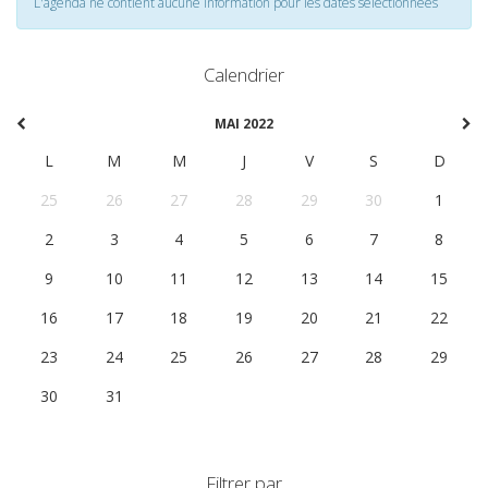
L'agenda ne contient aucune information pour les dates selectionnées
Calendrier
MAI 2022
L
M
M
J
V
S
D
25
26
27
28
29
30
1
2
3
4
5
6
7
8
9
10
11
12
13
14
15
16
17
18
19
20
21
22
23
24
25
26
27
28
29
30
31
1
2
3
4
5
Filtrer par