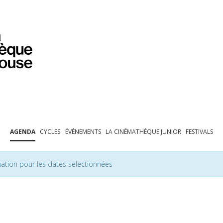
PROGRAMMATION
EXPOSITIONS
COLLECTIONS
COLLECTIONS EN LIGNE
BIBLIOTHÈQUE
ÉDUCATION
ESPACE PRO
AGENDA
CYCLES
ÉVÉNEMENTS
LA CINÉMATHÈQUE JUNIOR
FESTIVALS
ation pour les dates selectionnées