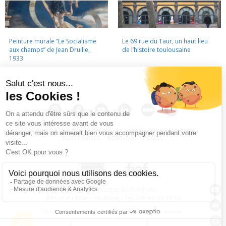
Peinture murale “Le Socialisme
Le 69 rue du Taur, un haut lieu
aux champs” de Jean Druille,
de l’histoire toulousaine
1933
LA CINÉMATHÈQUE
·
CONTACTS
·
LETTRE D'INFORMATION
·
PARTENAIRES
·
MENTIONS LÉGALES
La Cinémathèque de Toulouse
69 rue du Taur - Toulouse - Tél. : 05 62 30 30 10
La Cinémathèque de Toulouse © 2015. Tous droits réservés.