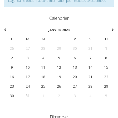
L'agenda ne contient aucune information pour les dates selectionnées
Calendrier
JANVIER 2023
L
M
M
J
V
S
D
26
27
28
29
30
31
1
2
3
4
5
6
7
8
9
10
11
12
13
14
15
16
17
18
19
20
21
22
23
24
25
26
27
28
29
30
31
1
2
3
4
5
Filtrer par