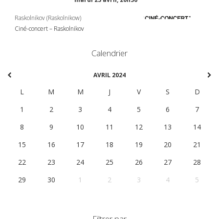
Raskolnikov (Raskolnikow)
Ciné-concert – Raskolnikov
Calendrier
AVRIL 2024
L
M
M
J
V
S
D
1
2
3
4
5
6
7
8
9
10
11
12
13
14
15
16
17
18
19
20
21
22
23
24
25
26
27
28
29
30
1
2
3
4
5
Filtrer par