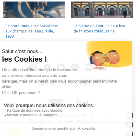
Peinture murale “Le Socialisme
Le 69 rue du Taur, un haut lieu
aux champs” de Jean Druille,
de l’histoire toulousaine
1933
LA CINÉMATHÈQUE
·
CONTACTS
·
LETTRE D'INFORMATION
·
PARTENAIRES
·
MENTIONS LÉGALES
La Cinémathèque de Toulouse
69 rue du Taur - Toulouse - Tél. : 05 62 30 30 10
La Cinémathèque de Toulouse © 2015. Tous droits réservés.