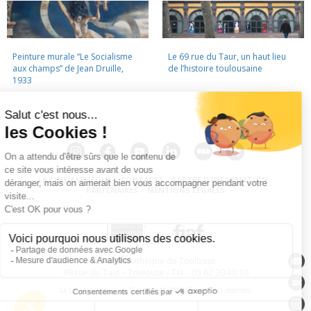
Peinture murale “Le Socialisme
Le 69 rue du Taur, un haut lieu
aux champs” de Jean Druille,
de l’histoire toulousaine
1933
LA CINÉMATHÈQUE
·
CONTACTS
·
LETTRE D'INFORMATION
·
PARTENAIRES
·
MENTIONS LÉGALES
La Cinémathèque de Toulouse
69 rue du Taur - Toulouse - Tél. : 05 62 30 30 10
La Cinémathèque de Toulouse © 2015. Tous droits réservés.