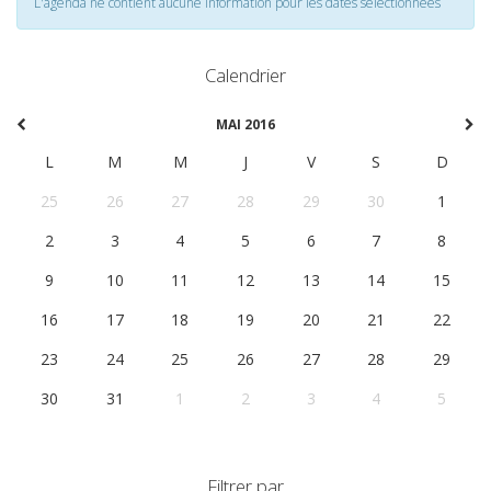
L'agenda ne contient aucune information pour les dates selectionnées
Calendrier
MAI 2016
L
M
M
J
V
S
D
25
26
27
28
29
30
1
2
3
4
5
6
7
8
9
10
11
12
13
14
15
16
17
18
19
20
21
22
23
24
25
26
27
28
29
30
31
1
2
3
4
5
Filtrer par