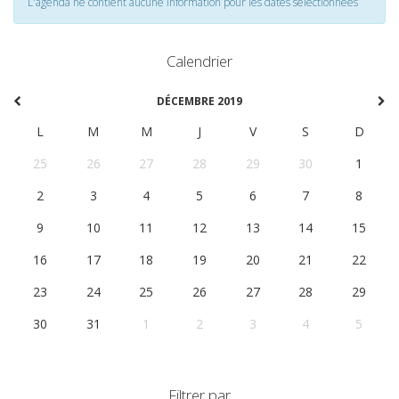
L'agenda ne contient aucune information pour les dates selectionnées
Calendrier
DÉCEMBRE 2019
L
M
M
J
V
S
D
25
26
27
28
29
30
1
2
3
4
5
6
7
8
9
10
11
12
13
14
15
16
17
18
19
20
21
22
23
24
25
26
27
28
29
30
31
1
2
3
4
5
Filtrer par