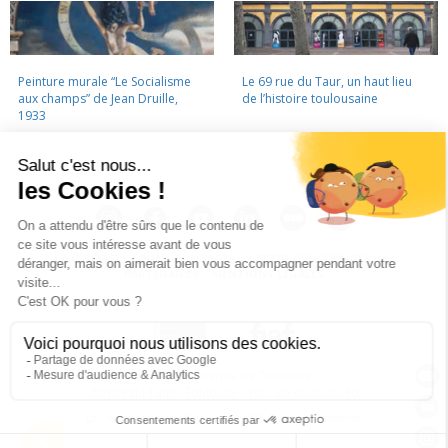
Peinture murale “Le Socialisme
Le 69 rue du Taur, un haut lieu
aux champs” de Jean Druille,
de l’histoire toulousaine
1933
LA CINÉMATHÈQUE
·
CONTACTS
·
LETTRE D'INFORMATION
·
PARTENAIRES
·
MENTIONS LÉGALES
La Cinémathèque de Toulouse
69 rue du Taur - Toulouse - Tél. : 05 62 30 30 10
La Cinémathèque de Toulouse © 2015. Tous droits réservés.