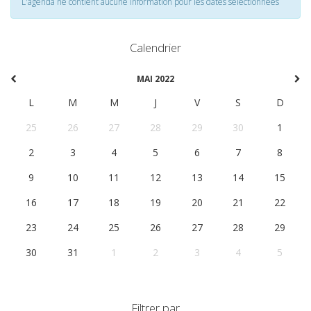
L'agenda ne contient aucune information pour les dates selectionnées
Calendrier
MAI 2022
L
M
M
J
V
S
D
25
26
27
28
29
30
1
2
3
4
5
6
7
8
9
10
11
12
13
14
15
16
17
18
19
20
21
22
23
24
25
26
27
28
29
30
31
1
2
3
4
5
Filtrer par