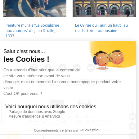
Peinture murale “Le Socialisme
Le 69 rue du Taur, un haut lieu
aux champs” de Jean Druille,
de l’histoire toulousaine
1933
LA CINÉMATHÈQUE
·
CONTACTS
·
LETTRE D'INFORMATION
·
PARTENAIRES
·
MENTIONS LÉGALES
La Cinémathèque de Toulouse
69 rue du Taur - Toulouse - Tél. : 05 62 30 30 10
La Cinémathèque de Toulouse © 2015. Tous droits réservés.