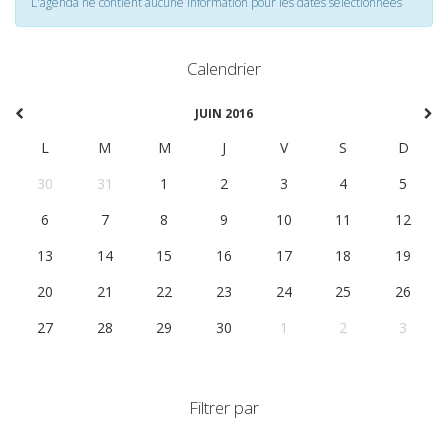
L'agenda ne contient aucune information pour les dates selectionnées
Calendrier
JUIN 2016
L
M
M
J
V
S
D
30
31
1
2
3
4
5
6
7
8
9
10
11
12
13
14
15
16
17
18
19
20
21
22
23
24
25
26
27
28
29
30
1
2
3
Filtrer par