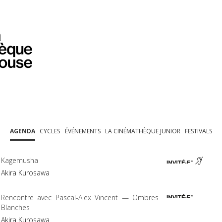
PROGRAMMATION
EXPOSITIONS
COLLECTIONS
COLLECTIONS EN LIGNE
BIBLIOTHÈQUE
ÉDUCATION
ESPACE PRO
AGENDA
CYCLES
ÉVÉNEMENTS
LA CINÉMATHÈQUE JUNIOR
FESTIVALS
Kagemusha
Akira Kurosawa
Rencontre avec Pascal-Alex Vincent — Ombres
Blanches
Akira Kurosawa