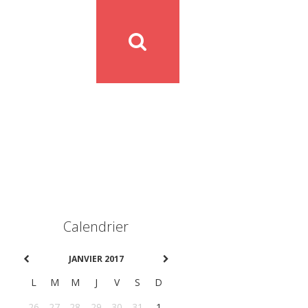
Calendrier
JANVIER 2017
L
M
M
J
V
S
D
26
27
28
29
30
31
1