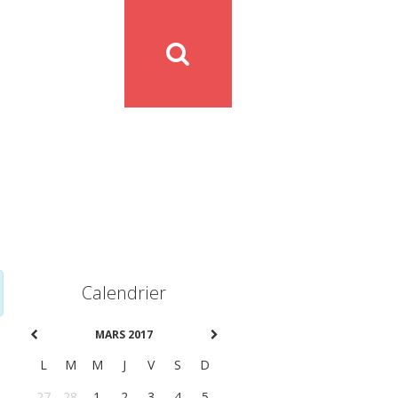
Calendrier
MARS 2017
L
M
M
J
V
S
D
27
28
1
2
3
4
5