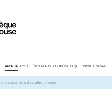
PROGRAMMATION
EXPOSITIONS
COLLECTIONS
COLLECTIONS EN LIGNE
BIBLIOTHÈQUE
ÉDUCATION
ESPACE PRO
AGENDA
CYCLES
ÉVÉNEMENTS
LA CINÉMATHÈQUE JUNIOR
FESTIVALS
ation pour les dates selectionnées