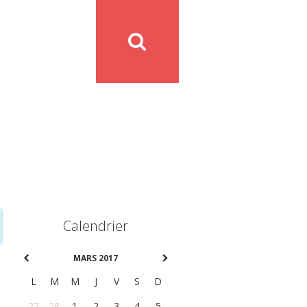
Calendrier
MARS 2017
L
M
M
J
V
S
D
27
28
1
2
3
4
5