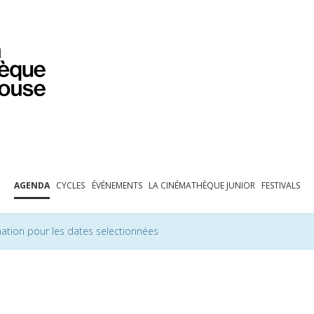
PROGRAMMATION
EXPOSITIONS
COLLECTIONS
COLLECTIONS EN LIGNE
BIBLIOTHÈQUE
ÉDUCATION
ESPACE PRO
AGENDA
CYCLES
ÉVÉNEMENTS
LA CINÉMATHÈQUE JUNIOR
FESTIVALS
ation pour les dates selectionnées