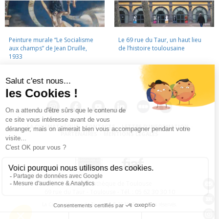
Peinture murale “Le Socialisme
Le 69 rue du Taur, un haut lieu
aux champs” de Jean Druille,
de l’histoire toulousaine
1933
LA CINÉMATHÈQUE
·
CONTACTS
·
LETTRE D'INFORMATION
·
PARTENAIRES
·
MENTIONS LÉGALES
La Cinémathèque de Toulouse
69 rue du Taur - Toulouse - Tél. : 05 62 30 30 10
La Cinémathèque de Toulouse © 2015. Tous droits réservés.