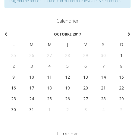
L'agenda ne contient aucune information pour les dates selectionnées
Calendrier
OCTOBRE 2017
L
M
M
J
V
S
D
25
26
27
28
29
30
1
2
3
4
5
6
7
8
9
10
11
12
13
14
15
16
17
18
19
20
21
22
23
24
25
26
27
28
29
30
31
1
2
3
4
5
Filtrer par