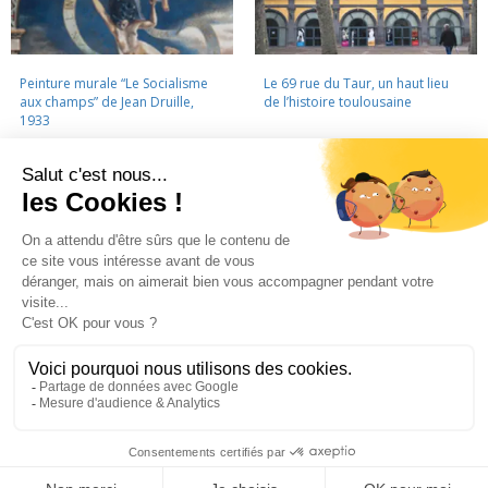
Peinture murale “Le Socialisme
Le 69 rue du Taur, un haut lieu
aux champs” de Jean Druille,
de l’histoire toulousaine
1933
LA CINÉMATHÈQUE
·
CONTACTS
·
LETTRE D'INFORMATION
·
PARTENAIRES
·
MENTIONS LÉGALES
La Cinémathèque de Toulouse
69 rue du Taur - Toulouse - Tél. : 05 62 30 30 10
La Cinémathèque de Toulouse © 2015. Tous droits réservés.