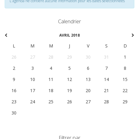
L'agenda ne contient aucune information pour les dates selectionnées
Calendrier
AVRIL 2018
L
M
M
J
V
S
D
26
27
28
29
30
31
1
2
3
4
5
6
7
8
9
10
11
12
13
14
15
16
17
18
19
20
21
22
23
24
25
26
27
28
29
30
1
2
3
4
5
6
Filtrer par