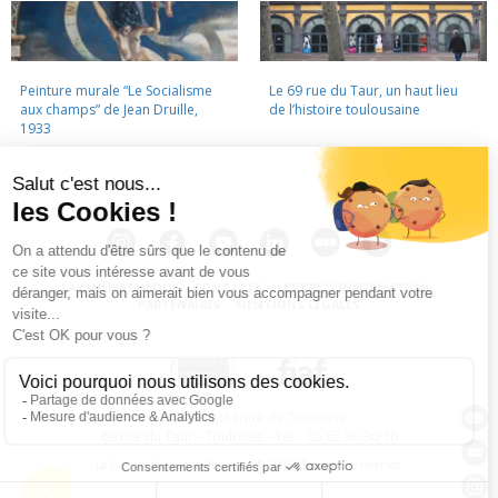
Peinture murale “Le Socialisme
Le 69 rue du Taur, un haut lieu
aux champs” de Jean Druille,
de l’histoire toulousaine
1933
LA CINÉMATHÈQUE
·
CONTACTS
·
LETTRE D'INFORMATION
·
PARTENAIRES
·
MENTIONS LÉGALES
La Cinémathèque de Toulouse
69 rue du Taur - Toulouse - Tél. : 05 62 30 30 10
La Cinémathèque de Toulouse © 2015. Tous droits réservés.