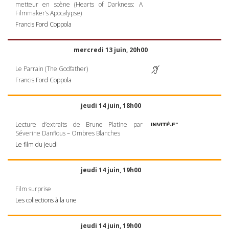
metteur en scène (Hearts of Darkness: A
Filmmaker’s Apocalypse)
Francis Ford Coppola
mercredi 13 juin, 20h00
Le Parrain (The Godfather)
Francis Ford Coppola
jeudi 14 juin, 18h00
Lecture d’extraits de Brune Platine par
Séverine Danflous – Ombres Blanches
Le film du jeudi
jeudi 14 juin, 19h00
Film surprise
Les collections à la une
jeudi 14 juin, 19h00