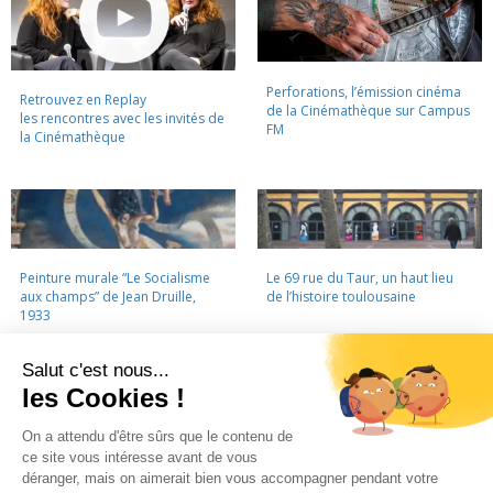
Perforations, l’émission cinéma
Retrouvez en Replay
de la Cinémathèque sur Campus
les rencontres avec les invités de
FM
la Cinémathèque
Peinture murale “Le Socialisme
Le 69 rue du Taur, un haut lieu
aux champs” de Jean Druille,
de l’histoire toulousaine
1933
LA CINÉMATHÈQUE
·
CONTACTS
·
LETTRE D'INFORMATION
·
PARTENAIRES
·
MENTIONS LÉGALES