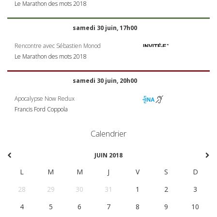
Le Marathon des mots 2018
samedi 30 juin, 17h00
Rencontre avec Sébastien Monod
Le Marathon des mots 2018
samedi 30 juin, 20h00
Apocalypse Now Redux
Francis Ford Coppola
Calendrier
JUIN 2018
L
M
M
J
V
S
D
28
29
30
31
1
2
3
4
5
6
7
8
9
10