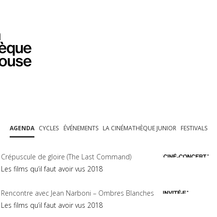
PROGRAMMATION
EXPOSITIONS
COLLECTIONS
COLLECTIONS EN LIGNE
BIBLIOTHÈQUE
ÉDUCATION
ESPACE PRO
AGENDA
CYCLES
ÉVÉNEMENTS
LA CINÉMATHÈQUE JUNIOR
FESTIVALS
Crépuscule de gloire (The Last Command)
Les films qu’il faut avoir vus 2018
Rencontre avec Jean Narboni – Ombres Blanches
Les films qu’il faut avoir vus 2018