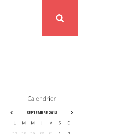
Calendrier
SEPTEMBRE 2018
L
M
M
J
V
S
D
27
28
29
30
31
1
2