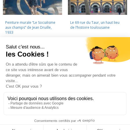
Peinture murale “Le Socialisme
Le 69 rue du Taur, un haut lieu
aux champs” de Jean Druille,
de l’histoire toulousaine
1933
LA CINÉMATHÈQUE
·
CONTACTS
·
LETTRE D'INFORMATION
·
PARTENAIRES
·
MENTIONS LÉGALES
La Cinémathèque de Toulouse
69 rue du Taur - Toulouse - Tél. : 05 62 30 30 10
La Cinémathèque de Toulouse © 2015. Tous droits réservés.