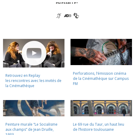
Perforations, l’émission cinéma
Retrouvez en Replay
de la Cinémathèque sur Campus
les rencontres avec les invités de
FM
la Cinémathèque
Peinture murale “Le Socialisme
Le 69 rue du Taur, un haut lieu
aux champs” de Jean Druille,
de l’histoire toulousaine
1933