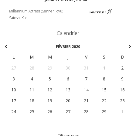
Millennium Actress (Sennen joyu)
Satoshi Kon
Calendrier
FÉVRIER 2020
L
M
M
J
V
S
D
27
28
29
30
31
1
2
3
4
5
6
7
8
9
10
11
12
13
14
15
16
17
18
19
20
21
22
23
24
25
26
27
28
29
1
Filtrer par