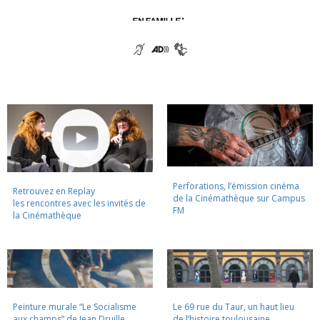
Perforations, l’émission cinéma
Retrouvez en Replay
de la Cinémathèque sur Campus
les rencontres avec les invités de
FM
la Cinémathèque
Peinture murale “Le Socialisme
Le 69 rue du Taur, un haut lieu
aux champs” de Jean Druille,
de l’histoire toulousaine