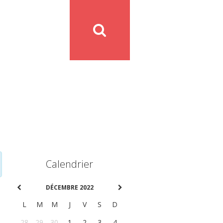
Calendrier
DÉCEMBRE 2022
L
M
M
J
V
S
D
28
29
30
1
2
3
4