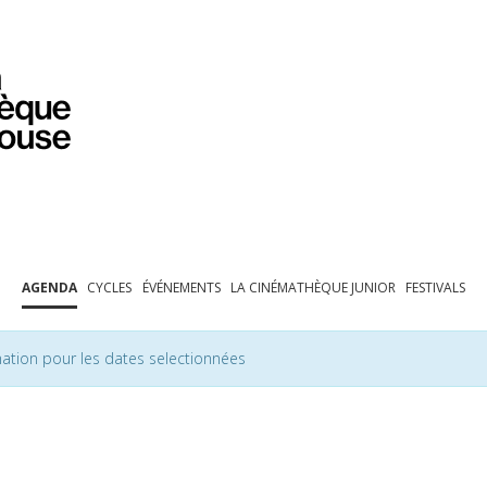
PROGRAMMATION
EXPOSITIONS
COLLECTIONS
COLLECTIONS EN LIGNE
BIBLIOTHÈQUE
ÉDUCATION
ESPACE PRO
AGENDA
CYCLES
ÉVÉNEMENTS
LA CINÉMATHÈQUE JUNIOR
FESTIVALS
ation pour les dates selectionnées