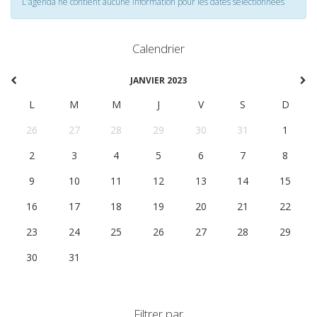
L'agenda ne contient aucune information pour les dates selectionnées
Calendrier
JANVIER 2023
L
M
M
J
V
S
D
26
27
28
29
30
31
1
2
3
4
5
6
7
8
9
10
11
12
13
14
15
16
17
18
19
20
21
22
23
24
25
26
27
28
29
30
31
1
2
3
4
5
Filtrer par