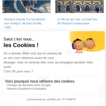
Peinture murale “Le Socialisme
Le 69 rue du Taur, un haut lieu
aux champs” de Jean Druille,
de l’histoire toulousaine
1933
LA CINÉMATHÈQUE
·
CONTACTS
·
LETTRE D'INFORMATION
·
PARTENAIRES
·
MENTIONS LÉGALES
La Cinémathèque de Toulouse
69 rue du Taur - Toulouse - Tél. : 05 62 30 30 10
La Cinémathèque de Toulouse © 2015. Tous droits réservés.