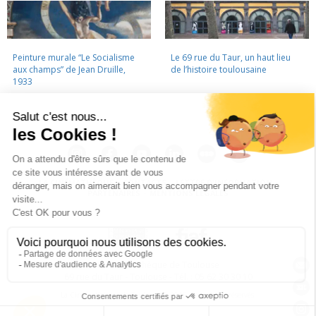
Peinture murale “Le Socialisme
Le 69 rue du Taur, un haut lieu
aux champs” de Jean Druille,
de l’histoire toulousaine
1933
LA CINÉMATHÈQUE
·
CONTACTS
·
LETTRE D'INFORMATION
·
PARTENAIRES
·
MENTIONS LÉGALES
La Cinémathèque de Toulouse
69 rue du Taur - Toulouse - Tél. : 05 62 30 30 10
La Cinémathèque de Toulouse © 2015. Tous droits réservés.