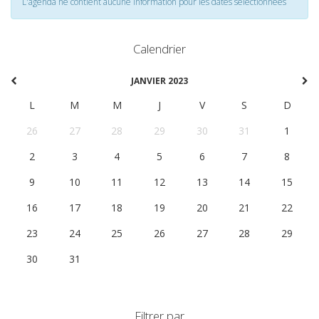
L'agenda ne contient aucune information pour les dates selectionnées
Calendrier
JANVIER 2023
L
M
M
J
V
S
D
26
27
28
29
30
31
1
2
3
4
5
6
7
8
9
10
11
12
13
14
15
16
17
18
19
20
21
22
23
24
25
26
27
28
29
30
31
1
2
3
4
5
Filtrer par