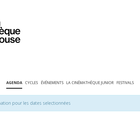
PROGRAMMATION
EXPOSITIONS
COLLECTIONS
COLLECTIONS EN LIGNE
BIBLIOTHÈQUE
ÉDUCATION
ESPACE PRO
AGENDA
CYCLES
ÉVÉNEMENTS
LA CINÉMATHÈQUE JUNIOR
FESTIVALS
ation pour les dates selectionnées