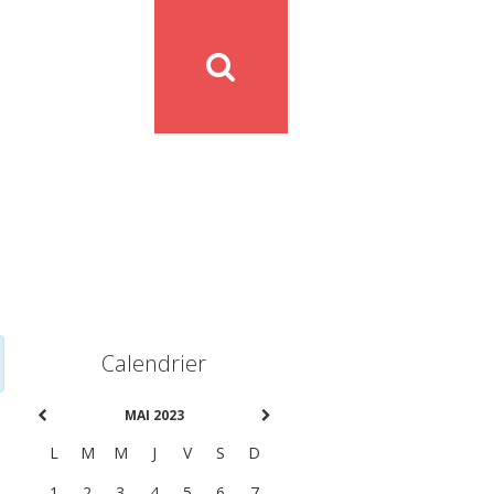
Calendrier
MAI 2023
L
M
M
J
V
S
D
1
2
3
4
5
6
7