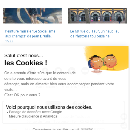
Peinture murale “Le Socialisme
Le 69 rue du Taur, un haut lieu
aux champs” de Jean Druille,
de l’histoire toulousaine
1933
LA CINÉMATHÈQUE
·
CONTACTS
·
LETTRE D'INFORMATION
·
PARTENAIRES
·
MENTIONS LÉGALES
La Cinémathèque de Toulouse
69 rue du Taur - Toulouse - Tél. : 05 62 30 30 10
La Cinémathèque de Toulouse © 2015. Tous droits réservés.