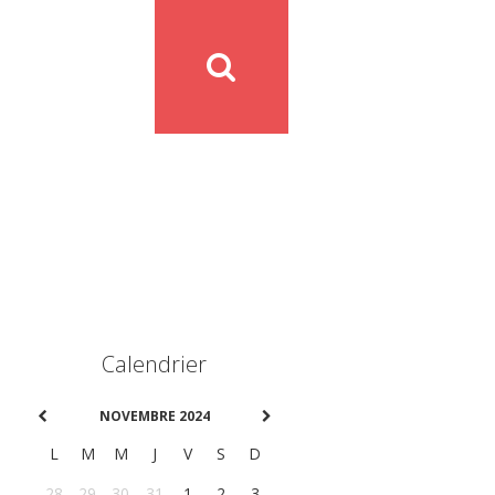
Calendrier
NOVEMBRE 2024
L
M
M
J
V
S
D
28
29
30
31
1
2
3