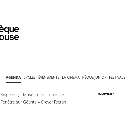
PROGRAMMATION
EXPOSITIONS
COLLECTIONS
COLLECTIONS EN LIGNE
BIBLIOTHÈQUE
ÉDUCATION
ESPACE PRO
AGENDA
CYCLES
ÉVÉNEMENTS
LA CINÉMATHÈQUE JUNIOR
FESTIVALS
King Kong – Muséum de Toulouse
Fenêtre sur Géants – Crever l’écran