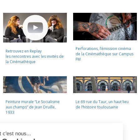
Perforations, l’émission cinéma
Retrouvez en Replay
de la Cinémathèque sur Campus
les rencontres avec les invités de
FM
la Cinémathèque
Peinture murale “Le Socialisme
Le 69 rue du Taur, un haut lieu
aux champs” de Jean Druille,
de l’histoire toulousaine
1933