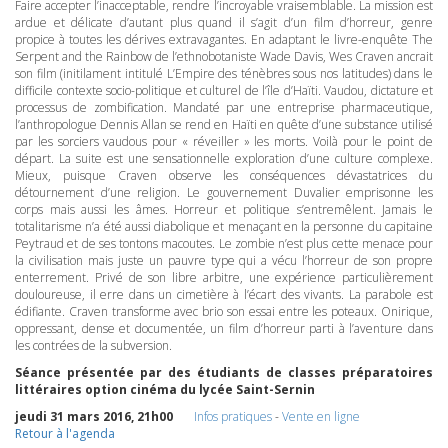
Faire accepter l’inacceptable, rendre l’incroyable vraisemblable. La mission est
ardue et délicate d’autant plus quand il s’agit d’un film d’horreur, genre
propice à toutes les dérives extravagantes. En adaptant le livre-enquête The
Serpent and the Rainbow de l’ethnobotaniste Wade Davis, Wes Craven ancrait
son film (initilament intitulé L’Empire des ténèbres sous nos latitudes) dans le
difficile contexte socio-politique et culturel de l’île d’Haïti. Vaudou, dictature et
processus de zombification. Mandaté par une entreprise pharmaceutique,
l’anthropologue Dennis Allan se rend en Haïti en quête d’une substance utilisé
par les sorciers vaudous pour « réveiller » les morts. Voilà pour le point de
départ. La suite est une sensationnelle exploration d’une culture complexe.
Mieux, puisque Craven observe les conséquences dévastatrices du
détournement d’une religion. Le gouvernement Duvalier emprisonne les
corps mais aussi les âmes. Horreur et politique s’entremêlent. Jamais le
totalitarisme n’a été aussi diabolique et menaçant en la personne du capitaine
Peytraud et de ses tontons macoutes. Le zombie n’est plus cette menace pour
la civilisation mais juste un pauvre type qui a vécu l’horreur de son propre
enterrement. Privé de son libre arbitre, une expérience particulièrement
douloureuse, il erre dans un cimetière à l’écart des vivants. La parabole est
édifiante. Craven transforme avec brio son essai entre les poteaux. Onirique,
oppressant, dense et documentée, un film d’horreur parti à l’aventure dans
les contrées de la subversion.
Séance présentée par des étudiants de classes préparatoires
littéraires option cinéma du lycée Saint-Sernin
jeudi 31 mars 2016, 21h00
Infos pratiques
-
Vente en ligne
Retour à l'agenda