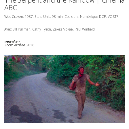
ABC
Wes Craven. 1987. États-Unis. 98 min. Couleurs. Numérique
DCP
.
VOSTF
.
Avec Bill Pullman, Cathy Tyson, Zakes Mokae, Paul Winfield
Zoom Arrière 2016