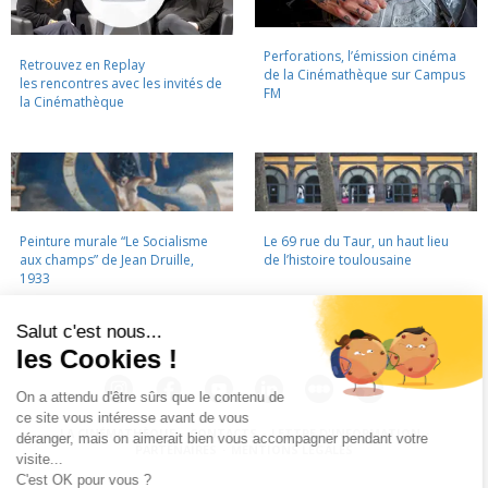
Perforations, l’émission cinéma
Retrouvez en Replay
de la Cinémathèque sur Campus
les rencontres avec les invités de
FM
la Cinémathèque
Peinture murale “Le Socialisme
Le 69 rue du Taur, un haut lieu
aux champs” de Jean Druille,
de l’histoire toulousaine
1933
LA CINÉMATHÈQUE
·
CONTACTS
·
LETTRE D'INFORMATION
·
PARTENAIRES
·
MENTIONS LÉGALES