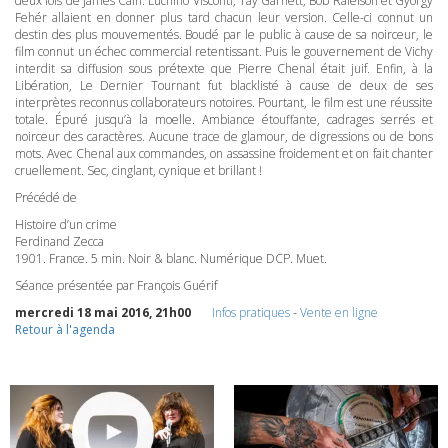
deux fois de James Cain. Luchino Visconti, Tay Garnett, Bob Rafelson et György
Fehér allaient en donner plus tard chacun leur version. Celle-ci connut un
destin des plus mouvementés. Boudé par le public à cause de sa noirceur, le
film connut un échec commercial retentissant. Puis le gouvernement de Vichy
interdit sa diffusion sous prétexte que Pierre Chenal était juif. Enfin, à la
Libération, Le Dernier Tournant fut blacklisté à cause de deux de ses
interprètes reconnus collaborateurs notoires. Pourtant, le film est une réussite
totale. Épuré jusqu’à la moelle. Ambiance étouffante, cadrages serrés et
noirceur des caractères. Aucune trace de glamour, de digressions ou de bons
mots. Avec Chenal aux commandes, on assassine froidement et on fait chanter
cruellement. Sec, cinglant, cynique et brillant !
Précédé de
Histoire d’un crime
Ferdinand Zecca
1901. France. 5 min. Noir & blanc. Numérique
DCP
. Muet.
Séance présentée par François Guérif
mercredi 18 mai 2016, 21h00
Infos pratiques
-
Vente en ligne
Retour à l'agenda