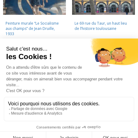
Peinture murale “Le Socialisme
Le 69 rue du Taur, un haut lieu
aux champs” de Jean Druille,
de l’histoire toulousaine
1933
LA CINÉMATHÈQUE
·
CONTACTS
·
LETTRE D'INFORMATION
·
PARTENAIRES
·
MENTIONS LÉGALES
La Cinémathèque de Toulouse
69 rue du Taur - Toulouse - Tél. : 05 62 30 30 10
La Cinémathèque de Toulouse © 2015. Tous droits réservés.