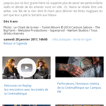
jusqu’au jour où leur grand-mère ne supporte plus de savoir ses petits-enfants
isolés et décide de les amener vivre en ville. Or, Maïna se révèle être une
selkie, une fée de la mer dont le chant peut délivrer les êtres magiques du
sort que leur a jeté la Sorcière aux hiboux.
Dès 6 ans
Photo : Le Chant de la mer – Tomm Moore © 2014 Cartoon Saloon – The
Big Farm – Melusine Productions – Superprod – Nørlum Studios / Tous
droits réservés
samedi 28 janvier 2017, 16h00
Infos pratiques
-
Vente en ligne
Retour à l'agenda
Perforations, l’émission cinéma
Retrouvez en Replay
de la Cinémathèque sur Campus
les rencontres avec les invités de
FM
la Cinémathèque