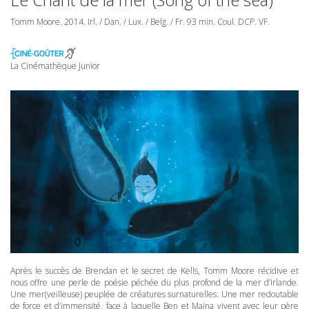
Tomm Moore. 2014. Irl. / Dan. / Lux. / Belg. / Fr. 93 min. Coul.
DCP
. VF.
La Cinémathèque Junior
Après le succès de Brendan et le secret de Kells, Tomm Moore récidive et
nous offre une perle de poésie péchée du plus profond de la mer d’Irlande.
Une mer(veilleuse) peuplée de créatures surnaturelles. Une mer redoutable
de force et d’immensité, face à laquelle Ben et Maïna vivent avec leur père