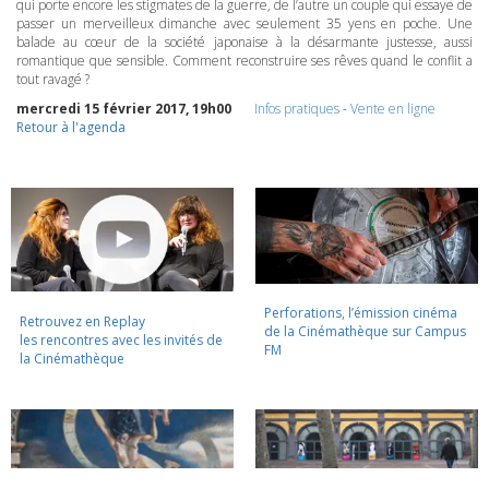
qui porte encore les stigmates de la guerre, de l’autre un couple qui essaye de
passer un merveilleux dimanche avec seulement 35 yens en poche. Une
balade au cœur de la société japonaise à la désarmante justesse, aussi
romantique que sensible. Comment reconstruire ses rêves quand le conflit a
tout ravagé ?
mercredi 15 février 2017, 19h00
Infos pratiques
-
Vente en ligne
Retour à l'agenda
Perforations, l’émission cinéma
Retrouvez en Replay
de la Cinémathèque sur Campus
les rencontres avec les invités de
FM
la Cinémathèque