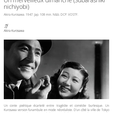
nichiyobi)
Akira Kurosawa. 1947. Jap. 108 min. N&b.
DCP
.
VOSTF
.
Akira Kurosawa
Un conte poétique écartelé entre tragédie et comédie burlesque. Un
Kurosawa version funambule en mode néoréaliste. D’un côté la ville de Tokyo