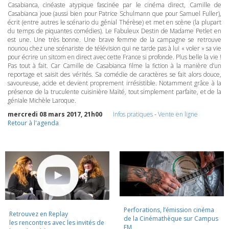
Casabianca, cinéaste atypique fascinée par le cinéma direct, Camille de
Casabianca joue (aussi bien pour Patrice Schulmann que pour Samuel Fuller),
écrit (entre autres le scénario du génial Thérèse) et met en scène (la plupart
du temps de piquantes comédies). Le Fabuleux Destin de Madame Petlet en
est une. Une très bonne. Une brave femme de la campagne se retrouve
nounou chez une scénariste de télévision qui ne tarde pas à lui « voler » sa vie
pour écrire un sitcom en direct avec cette France si profonde. Plus belle la vie !
Pas tout à fait. Car Camille de Casabianca filme la fiction à la manière d’un
reportage et saisit des vérités. Sa comédie de caractères se fait alors douce,
savoureuse, acide et devient proprement irrésistible. Notamment grâce à la
présence de la truculente cuisinière Maïté, tout simplement parfaite, et de la
géniale Michèle Laroque.
mercredi 08 mars 2017, 21h00
Infos pratiques
-
Vente en ligne
Retour à l'agenda
Perforations, l’émission cinéma
Retrouvez en Replay
de la Cinémathèque sur Campus
les rencontres avec les invités de
FM