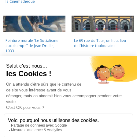
la Cinémathèque
Peinture murale “Le Socialisme
Le 69 rue du Taur, un haut lieu
aux champs” de Jean Druille,
de l’histoire toulousaine
1933
LA CINÉMATHÈQUE
·
CONTACTS
·
LETTRE D'INFORMATION
·
PARTENAIRES
·
MENTIONS LÉGALES
La Cinémathèque de Toulouse
69 rue du Taur - Toulouse - Tél. : 05 62 30 30 10