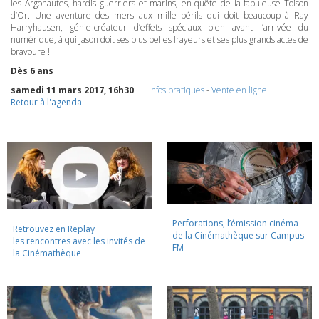
les Argonautes, hardis guerriers et marins, en quête de la fabuleuse Toison
d’Or. Une aventure des mers aux mille périls qui doit beaucoup à Ray
Harryhausen, génie-créateur d’effets spéciaux bien avant l’arrivée du
numérique, à qui Jason doit ses plus belles frayeurs et ses plus grands actes de
bravoure !
Dès 6 ans
samedi 11 mars 2017, 16h30
Infos pratiques
-
Vente en ligne
Retour à l'agenda
Perforations, l’émission cinéma
Retrouvez en Replay
de la Cinémathèque sur Campus
les rencontres avec les invités de
FM
la Cinémathèque